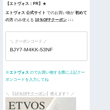
【エトヴォス：PR】
★
エトヴォス
公式サイト
でのお買い物が
初めて
の方
のみ使える
10％OFF
クーポン
↓↓↓
＼ クーポンコード ／
BJY7-M4KK-53NF
※
エトヴォス
のでお買い物する際に上記クー
ポンコードを入力してね
・
＼ 【
10％OFFクーポン
】使えます！ ／