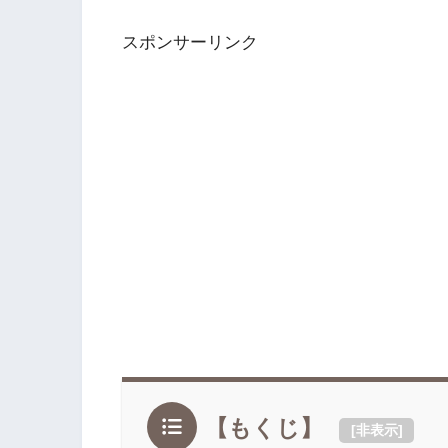
スポンサーリンク
【もくじ】
[
非表示
]