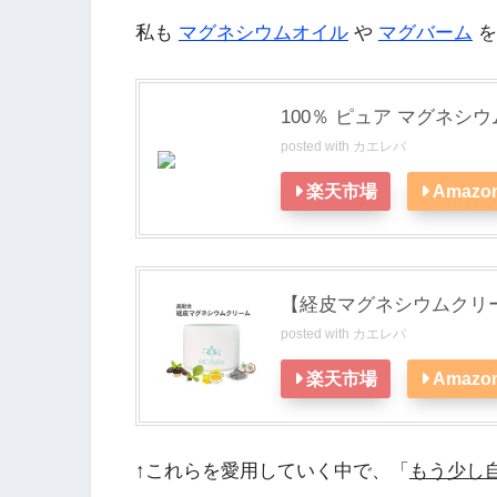
私も
マグネシウムオイル
や
マグバーム
を
100％ ピュア マグネシウ
posted with
カエレバ
楽天市場
Amazo
【経皮マグネシウムクリ
posted with
カエレバ
楽天市場
Amazo
↑これらを愛用していく中で、「
もう少し