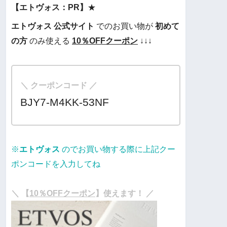
【エトヴォス：PR】
★
エトヴォス
公式サイト
でのお買い物が
初めて
の方
のみ使える
10％OFF
クーポン
↓↓↓
＼ クーポンコード ／
BJY7-M4KK-53NF
※
エトヴォス
のでお買い物する際に上記クー
ポンコードを入力してね
・
＼ 【
10％OFFクーポン
】使えます！ ／