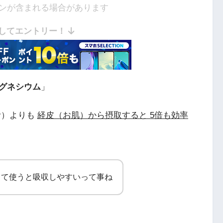
ンが含まれる場合があります
してエントリー！
グネシウム
」
む）よりも
経皮（お肌）から摂取すると 5倍も効率
して使うと吸収しやすいって事ね