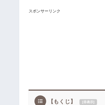
スポンサーリンク
【もくじ】
[
非表示
]