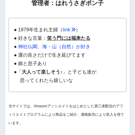
管理者：はれうさぎポン子
● 1979年生まれ主婦（
link
）
● 好きな言葉：
笑う門には福来たる
●
神社仏閣、海・山（自然）が好き
● 運の良さだけで生き延びてます
● 娘と息子あり
●「
大人って楽しそう♪
」と子ども達が
思ってくれたら嬉しいな
当サイトでは、Amazonアソシエイトをはじめとした第三者配信のアフ
ィリエイトプログラムにより商品をご紹介、適格販売により収入を得て
います。