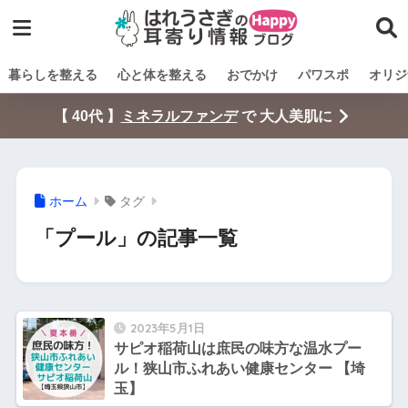
暮らしを整える
心と体を整える
おでかけ
パワスポ
オリジ
【 40代 】
ミネラルファンデ
で 大人美肌に
ホーム
タグ
「プール」の記事一覧
2023年5月1日
サピオ稲荷山は庶民の味方な温水プー
ル！狭山市ふれあい健康センター 【埼
玉】