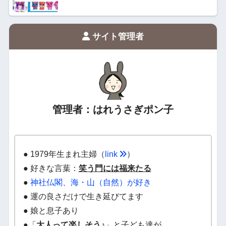
サイト管理者
管理者：はれうさぎポン子
● 1979年生まれ主婦（
link
）
● 好きな言葉：
笑う門には福来たる
●
神社仏閣、海・山（自然）が好き
● 運の良さだけで生き延びてます
● 娘と息子あり
●「
大人って楽しそう♪
」と子ども達が