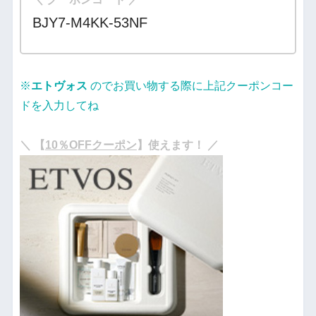
BJY7-M4KK-53NF
※
エトヴォス
のでお買い物する際に上記クーポンコー
ドを入力してね
・
＼ 【
10％OFFクーポン
】使えます！ ／