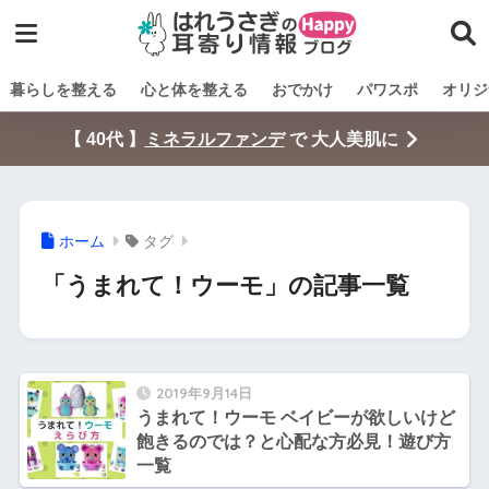
暮らしを整える
心と体を整える
おでかけ
パワスポ
オリジ
【 40代 】
ミネラルファンデ
で 大人美肌に
ホーム
タグ
「うまれて！ウーモ」の記事一覧
2019年9月14日
うまれて！ウーモ ベイビーが欲しいけど
飽きるのでは？と心配な方必見！遊び方
一覧