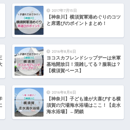
2017年7月15日
【神奈川】横須賀軍港めぐりのコツ
と席選びのポイントまとめ！
2016年8月6日
三
ヨコスカフレンドシップデーは米軍
大
基地開放日！混雑してる？服装は？
【横須賀ベース】
2016年8月6日
学
【神奈川】子ども達が大喜びする横
に
須賀の穴場海水浴場はここ！【走水
海水浴場】←閉鎖