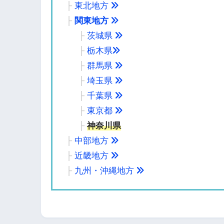
├
東北地方
├
関東地方
├
茨城県
├
栃木県
├
群馬県
├
埼玉県
├
千葉県
├
東京都
├
神奈川県
├
中部地方
├
近畿地方
├
九州・沖縄地方