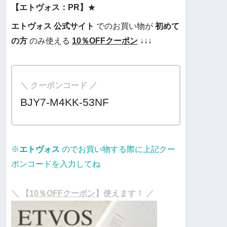
【エトヴォス：PR】
★
エトヴォス
公式サイト
でのお買い物が
初めて
の方
のみ使える
10％OFF
クーポン
↓↓↓
＼ クーポンコード ／
BJY7-M4KK-53NF
※
エトヴォス
のでお買い物する際に上記クー
ポンコードを入力してね
・
＼ 【
10％OFFクーポン
】使えます！ ／